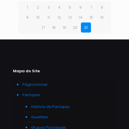
1
2
3
4
5
6
7
8
9
10
11
12
13
14
15
16
17
18
19
20
21
Mapa do Site
Página Inicial
Paróquia
História da Paróquia
Gueifães
Grupos Paroquiais