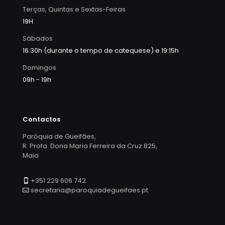
Terças, Quintas e Sextas-Feiras
19H
Sábados
16:30h (durante o tempo de catequese) e 19:15h
Domingos
09h - 19h
Contactos
Paróquia de Gueifães,
R. Profa. Dona Maria Ferreira da Cruz 825,
Maia
+351 229 606 742
secretaria@paroquiadegueifaes.pt