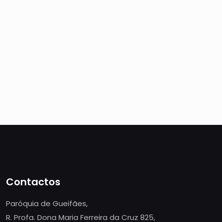
Contactos
Paróquia de Gueifães,
R. Profa. Dona Maria Ferreira da Cruz 825,