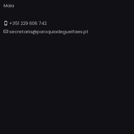
Maia
+351 229 606 742
secretaria@paroquiadegueifaes.pt