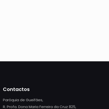
Contactos
Paróquia de Gueifães,
R. Profa. Dona Maria Ferreira da Cruz 825,