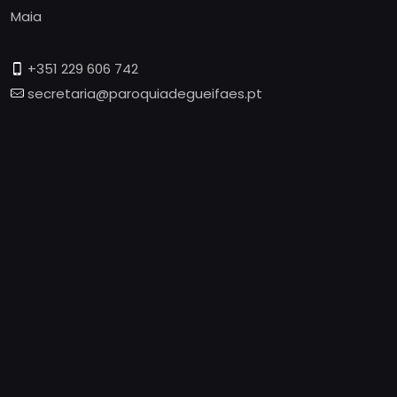
Maia
+351 229 606 742
secretaria@paroquiadegueifaes.pt