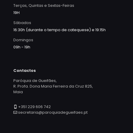
Terças, Quintas e Sextas-Feiras
19H
Sábados
16:30h (durante o tempo de catequese) e 19:15h
Domingos
09h - 19h
Contactos
Paróquia de Gueifães,
R. Profa. Dona Maria Ferreira da Cruz 825,
Maia
+351 229 606 742
secretaria@paroquiadegueifaes.pt