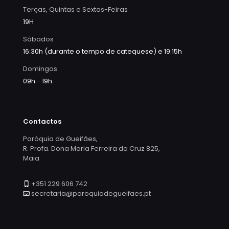
Terças, Quintas e Sextas-Feiras
19H
Sábados
16:30h (durante o tempo de catequese) e 19:15h
Domingos
09h - 19h
Contactos
Paróquia de Gueifães,
R. Profa. Dona Maria Ferreira da Cruz 825,
Maia
+351 229 606 742
secretaria@paroquiadegueifaes.pt