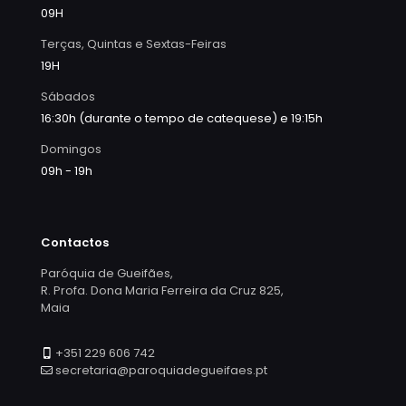
09H
Terças, Quintas e Sextas-Feiras
19H
Sábados
16:30h (durante o tempo de catequese) e 19:15h
Domingos
09h - 19h
Contactos
Paróquia de Gueifães,
R. Profa. Dona Maria Ferreira da Cruz 825,
Maia
+351 229 606 742
secretaria@paroquiadegueifaes.pt