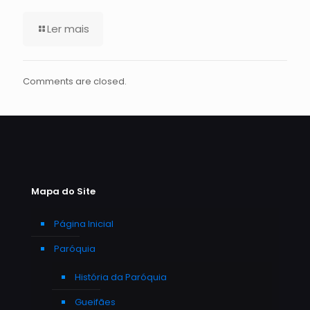
Ler mais
Comments are closed.
Mapa do Site
Página Inicial
Paróquia
História da Paróquia
Gueifães