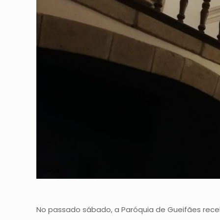
No passado sábado, a Paróquia de Gueifães rece