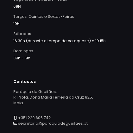
09H
Terças, Quintas e Sextas-Feiras
19H
Sábados
16:30h (durante o tempo de catequese) e 19:15h
Domingos
09h - 19h
Contactos
Paróquia de Gueifães,
R. Profa. Dona Maria Ferreira da Cruz 825,
Maia
+351 229 606 742
secretaria@paroquiadegueifaes.pt