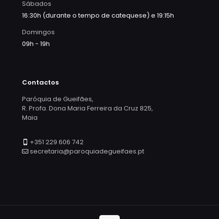
Sábados
16:30h (durante o tempo de catequese) e 19:15h
Domingos
09h - 19h
Contactos
Paróquia de Gueifães,
R. Profa. Dona Maria Ferreira da Cruz 825,
Maia
+351 229 606 742
secretaria@paroquiadegueifaes.pt