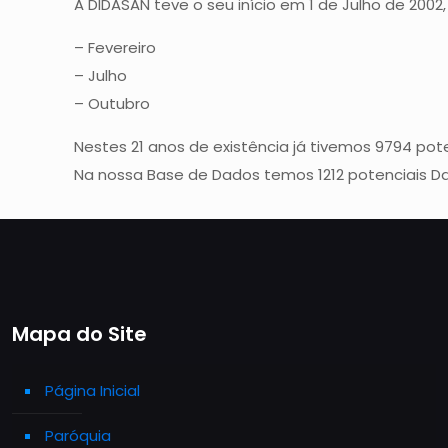
A DIDASAN teve o seu início em 1 de Julho de 2002
– Fevereiro
– Julho
– Outubro
Nestes 21 anos de existência já tivemos 9794 po
Na nossa Base de Dados temos 1212 potenciais D
Mapa do Site
Página Inicial
Paróquia