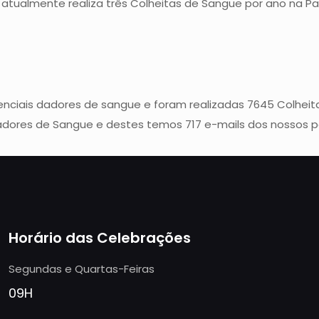
, atualmente realiza três Colheitas de Sangue por ano na P
tenciais dadores de sangue e foram realizadas 7645 Colheit
adores de Sangue e destes temos 717 e-mails dos nossos p
Horário das Celebrações
Segundas e Quartas-Feiras
09H