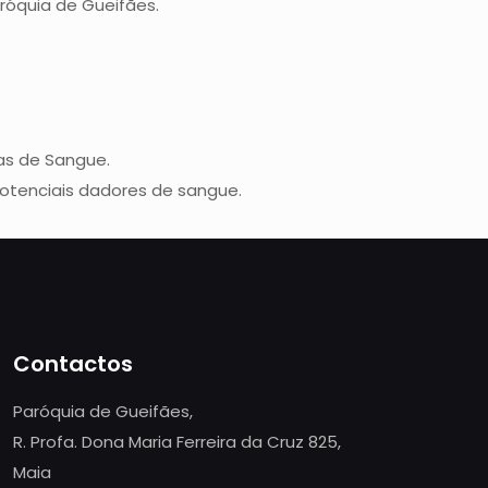
aróquia de Gueifães.
as de Sangue.
otenciais dadores de sangue.
Contactos
Paróquia de Gueifães,
R. Profa. Dona Maria Ferreira da Cruz 825,
Maia