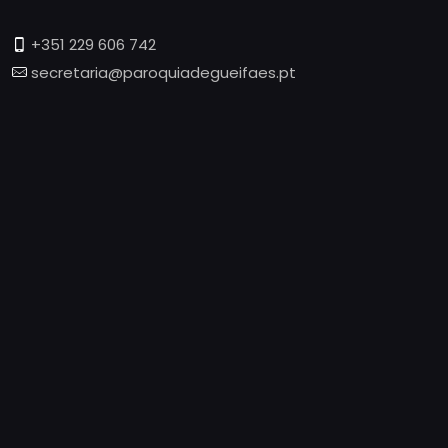
+351 229 606 742
secretaria@paroquiadegueifaes.pt