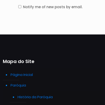
Notify me of new posts by email.
Mapa do Site
Página Inicial
Paróquia
História da Paróquia