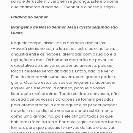
salvo e Jerusalém viverá em segurança. Este é o nome
que chamarão à cidade: ‘O Senhor é a nossa justiça’».
Palavra do Senhor
Evangelho de Nosso Senhor Jesus Cristo segundo são
Lucas
Naquele tempo, disse Jesus aos seus discípulos:
«Haverá sinais no sol, na lua e nas estrelas e, na terra,
angústia entre as nações, aterradas com o rugido e a
agitação do mar. Os homens morrerão de pavor, na
expectativa do que vai suceder ao universo, pois as
forças celestes serão abaladas. Então, hão-de ver o
Filho do homem vir numa nuvem, com grande poder e
glória. Quando estas coisas começarem a acontecer,
erguei-vos e levantai a cabeça, porque a vossa
libertação está próxima. Tende cuidado convosco, não
suceda que os vossos corações se tornem pesados
pela intemperança, a embriaguez e as preocupações
da vida, e esse dia não vos surpreenda subitamente
como uma armadilha, pois ele atingirá todos os que
habitam a face da terra. Portanto, vigiai e orai em todo o
tempo, para que possais livrar-vos de tudo o que vai