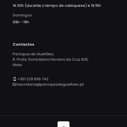
16:30h (durante o tempo de catequese) e 19:15h
Domingos
09h - 19h
Contactos
Paróquia de Gueifães,
R. Profa. Dona Maria Ferreira da Cruz 825,
Maia
+351 229 606 742
secretaria@paroquiadegueifaes.pt