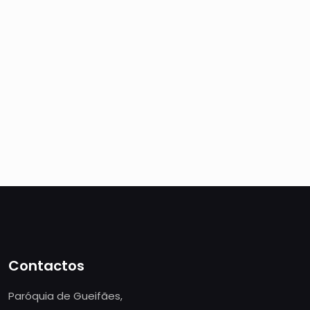
Contactos
Paróquia de Gueifães,