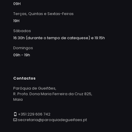
09H
Terças, Quintas e Sextas-Feiras
19H
Sábados
16:30h (durante o tempo de catequese) e 19:15h
Domingos
09h - 19h
Contactos
Paróquia de Gueifães,
R. Profa. Dona Maria Ferreira da Cruz 825,
Maia
+351 229 606 742
secretaria@paroquiadegueifaes.pt