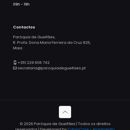
09h - 19h
Contactos
Paróquia de Gueifães,
R. Profa. Dona Maria Ferreira da Cruz 825,
Maia
+351 229 606 742
secretaria@paroquiadegueifaes.pt
© 2026 Paróquia de Gueifães | Todos os direitos
reservados | Developed by
CyberCore - Alojamento