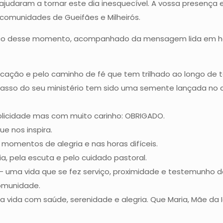
judaram a tornar este dia inesquecível. A vossa presenç
s comunidades de Gueifães e Milheirós.
fico desse momento, acompanhado da mensagem lida em h
cação e pelo caminho de fé que tem trilhado ao longo de t
 passo do seu ministério tem sido uma semente lançada n
plicidade mas com muito carinho: OBRIGADO.
ue nos inspira.
omentos de alegria e nas horas difíceis.
a, pela escuta e pelo cuidado pastoral.
— uma vida que se fez serviço, proximidade e testemunho 
comunidade.
 vida com saúde, serenidade e alegria. Que Maria, Mãe da 