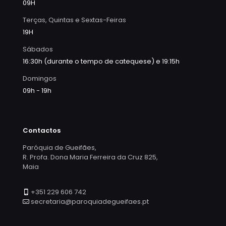
09H
Terças, Quintas e Sextas-Feiras
19H
Sábados
16:30h (durante o tempo de catequese) e 19:15h
Domingos
09h - 19h
Contactos
Paróquia de Gueifães,
R. Profa. Dona Maria Ferreira da Cruz 825,
Maia
+351 229 606 742
secretaria@paroquiadegueifaes.pt