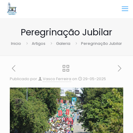
Peregrinação Jubilar
Inicio
Artigos
Galeria
Peregrinação Jubilar
Publicado por
Vasco Ferreira
on
29-05-2025