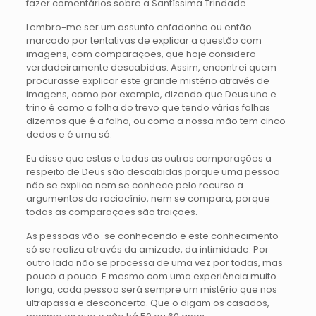
fazer comentários sobre a Santíssima Trindade.
Lembro-me ser um assunto enfadonho ou então
marcado por tentativas de explicar a questão com
imagens, com comparações, que hoje considero
verdadeiramente descabidas. Assim, encontrei quem
procurasse explicar este grande mistério através de
imagens, como por exemplo, dizendo que Deus uno e
trino é como a folha do trevo que tendo várias folhas
dizemos que é a folha, ou como a nossa mão tem cinco
dedos e é uma só.
Eu disse que estas e todas as outras comparações a
respeito de Deus são descabidas porque uma pessoa
não se explica nem se conhece pelo recurso a
argumentos do raciocínio, nem se compara, porque
todas as comparações são traições.
As pessoas vão-se conhecendo e este conhecimento
só se realiza através da amizade, da intimidade. Por
outro lado não se processa de uma vez por todas, mas
pouco a pouco. E mesmo com uma experiência muito
longa, cada pessoa será sempre um mistério que nos
ultrapassa e desconcerta. Que o digam os casados,