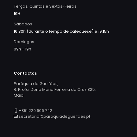
Terças, Quintas e Sextas-Feiras
19H
Sábados
16:30h (durante o tempo de catequese) e 19:15h
Domingos
09h - 19h
Contactos
Paróquia de Gueifães,
R. Profa. Dona Maria Ferreira da Cruz 825,
Maia
+351 229 606 742
secretaria@paroquiadegueifaes.pt