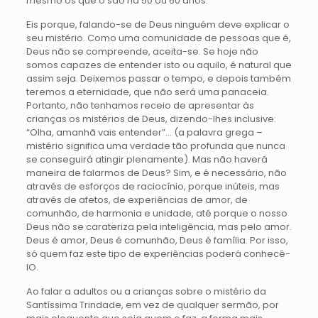
mesmo os que o são há 50 ou 60 anos.
Eis porque, falando-se de Deus ninguém deve explicar o
seu mistério. Como uma comunidade de pessoas que é,
Deus não se compreende, aceita-se. Se hoje não
somos capazes de entender isto ou aquilo, é natural que
assim seja. Deixemos passar o tempo, e depois também
teremos a eternidade, que não será uma panaceia.
Portanto, não tenhamos receio de apresentar às
crianças os mistérios de Deus, dizendo-lhes inclusive:
“Olha, amanhã vais entender”… (a palavra grega –
mistério significa uma verdade tão profunda que nunca
se conseguirá atingir plenamente). Mas não haverá
maneira de falarmos de Deus? Sim, e é necessário, não
através de esforços de raciocínio, porque inúteis, mas
através de afetos, de experiências de amor, de
comunhão, de harmonia e unidade, até porque o nosso
Deus não se carateriza pela inteligência, mas pelo amor.
Deus é amor, Deus é comunhão, Deus é família. Por isso,
só quem faz este tipo de experiências poderá conhecê-
lO.
Ao falar a adultos ou a crianças sobre o mistério da
Santíssima Trindade, em vez de qualquer sermão, por