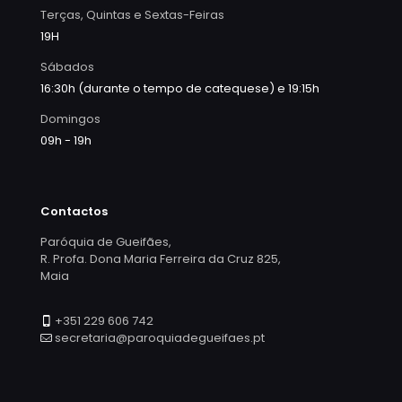
Terças, Quintas e Sextas-Feiras
19H
Sábados
16:30h (durante o tempo de catequese) e 19:15h
Domingos
09h - 19h
Contactos
Paróquia de Gueifães,
R. Profa. Dona Maria Ferreira da Cruz 825,
Maia
+351 229 606 742
secretaria@paroquiadegueifaes.pt