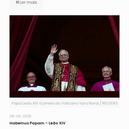
Ler mais
Papa Leão XIV à janela do Vaticano Yara Nardi / REUTERS
08-05-2025
Habemus Papam – Leão XIV