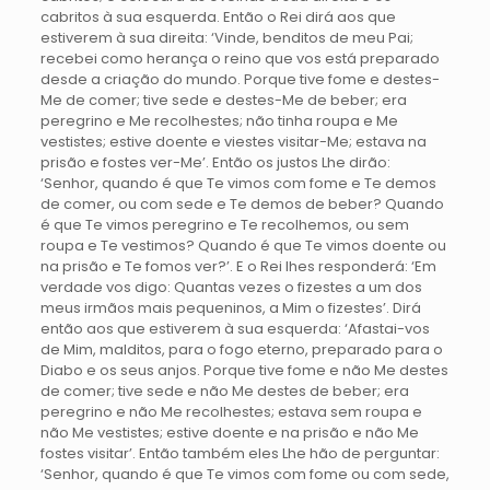
cabritos à sua esquerda. Então o Rei dirá aos que
estiverem à sua direita: ‘Vinde, benditos de meu Pai;
recebei como herança o reino que vos está preparado
desde a criação do mundo. Porque tive fome e destes-
Me de comer; tive sede e destes-Me de beber; era
peregrino e Me recolhestes; não tinha roupa e Me
vestistes; estive doente e viestes visitar-Me; estava na
prisão e fostes ver-Me’. Então os justos Lhe dirão:
‘Senhor, quando é que Te vimos com fome e Te demos
de comer, ou com sede e Te demos de beber? Quando
é que Te vimos peregrino e Te recolhemos, ou sem
roupa e Te vestimos? Quando é que Te vimos doente ou
na prisão e Te fomos ver?’. E o Rei lhes responderá: ‘Em
verdade vos digo: Quantas vezes o fizestes a um dos
meus irmãos mais pequeninos, a Mim o fizestes’. Dirá
então aos que estiverem à sua esquerda: ‘Afastai-vos
de Mim, malditos, para o fogo eterno, preparado para o
Diabo e os seus anjos. Porque tive fome e não Me destes
de comer; tive sede e não Me destes de beber; era
peregrino e não Me recolhestes; estava sem roupa e
não Me vestistes; estive doente e na prisão e não Me
fostes visitar’. Então também eles Lhe hão de perguntar:
‘Senhor, quando é que Te vimos com fome ou com sede,