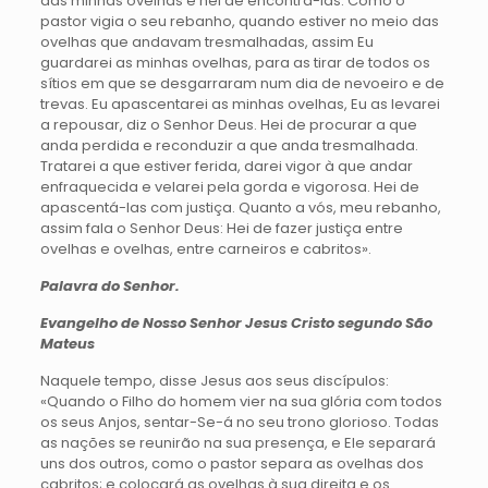
das minhas ovelhas e hei de encontrá-las. Como o
pastor vigia o seu rebanho, quando estiver no meio das
ovelhas que andavam tresmalhadas, assim Eu
guardarei as minhas ovelhas, para as tirar de todos os
sítios em que se desgarraram num dia de nevoeiro e de
trevas. Eu apascentarei as minhas ovelhas, Eu as levarei
a repousar, diz o Senhor Deus. Hei de procurar a que
anda perdida e reconduzir a que anda tresmalhada.
Tratarei a que estiver ferida, darei vigor à que andar
enfraquecida e velarei pela gorda e vigorosa. Hei de
apascentá-las com justiça. Quanto a vós, meu rebanho,
assim fala o Senhor Deus: Hei de fazer justiça entre
ovelhas e ovelhas, entre carneiros e cabritos».
Palavra do Senhor.
Evangelho de Nosso Senhor Jesus Cristo segundo São
Mateus
Naquele tempo, disse Jesus aos seus discípulos:
«Quando o Filho do homem vier na sua glória com todos
os seus Anjos, sentar-Se-á no seu trono glorioso. Todas
as nações se reunirão na sua presença, e Ele separará
uns dos outros, como o pastor separa as ovelhas dos
cabritos; e colocará as ovelhas à sua direita e os