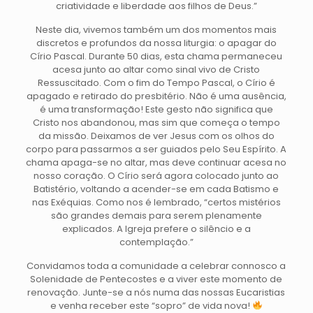
criatividade e liberdade aos filhos de Deus.”
Neste dia, vivemos também um dos momentos mais
discretos e profundos da nossa liturgia: o apagar do
Círio Pascal. Durante 50 dias, esta chama permaneceu
acesa junto ao altar como sinal vivo de Cristo
Ressuscitado. Com o fim do Tempo Pascal, o Círio é
apagado e retirado do presbitério. Não é uma ausência,
é uma transformação! Este gesto não significa que
Cristo nos abandonou, mas sim que começa o tempo
da missão. Deixamos de ver Jesus com os olhos do
corpo para passarmos a ser guiados pelo Seu Espírito. A
chama apaga-se no altar, mas deve continuar acesa no
nosso coração. O Círio será agora colocado junto ao
Batistério, voltando a acender-se em cada Batismo e
nas Exéquias. Como nos é lembrado, “certos mistérios
são grandes demais para serem plenamente
explicados. A Igreja prefere o silêncio e a
contemplação.”
Convidamos toda a comunidade a celebrar connosco a
Solenidade de Pentecostes e a viver este momento de
renovação. Junte-se a nós numa das nossas Eucaristias
e venha receber este “sopro” de vida nova!