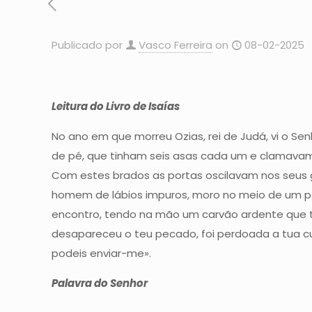
Publicado por
Vasco Ferreira
on
08-02-2025
Leitura do Livro de Isaías
No ano em que morreu Ozias, rei de Judá, vi o Se
de pé, que tinham seis asas cada um e clamavam a
Com estes brados as portas oscilavam nos seus g
homem de lábios impuros, moro no meio de um pov
encontro, tendo na mão um carvão ardente que ti
desapareceu o teu pecado, foi perdoada a tua culp
podeis enviar-me».
Palavra do Senhor