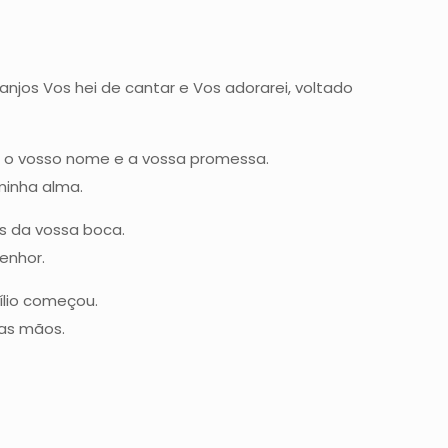
njos Vos hei de cantar e Vos adorarei, voltado
o o vosso nome e a vossa promessa.
minha alma.
as da vossa boca.
enhor.
ílio começou.
sas mãos.