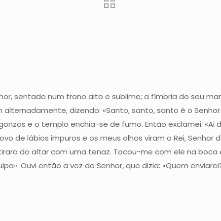
nhor, sentado num trono alto e sublime; a fímbria do seu ma
lternadamente, dizendo: «Santo, santo, santo é o Senhor do
onzos e o templo enchia-se de fumo. Então exclamei: «Ai 
o de lábios impuros e os meus olhos viram o Rei, Senhor d
rara do altar com uma tenaz. Tocou-me com ele na boca e 
a». Ouvi então a voz do Senhor, que dizia: «Quem enviarei? 