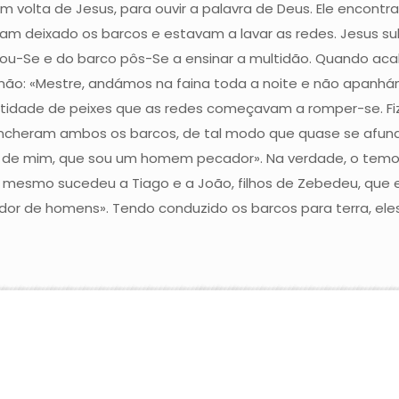
volta de Jesus, para ouvir a palavra de Deus. Ele encont
am deixado os barcos e estavam a lavar as redes. Jesus su
u-Se e do barco pôs-Se a ensinar a multidão. Quando acabo
ão: «Mestre, andámos na faina toda a noite e não apanhámos
ntidade de peixes que as redes começavam a romper-se. F
e encheram ambos os barcos, de tal modo que quase se afun
Te de mim, que sou um homem pecador». Na verdade, o temo
o mesmo sucedeu a Tiago e a João, filhos de Zebedeu, que
or de homens». Tendo conduzido os barcos para terra, ele