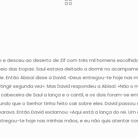
nho e desceu ao deserto de Zif com três mil homens escolhid
meio das tropas: Saul estava deitado a dormir no acampame
e. Então Abisaí disse a David: «Deus entregou-te hoje nas 
 atingir segunda vez». Mas David respondeu a Abisaí: «Não 
a cabeceira de Saul a lança e o cantil, e os dois foram-se 
do que o Senhor tinha feito cair sobre eles. David passou 
rava. Então David exclamou: «Aqui está a lança do rei. Um d
entregou-te hoje nas minhas mãos, e eu não quis atentar co