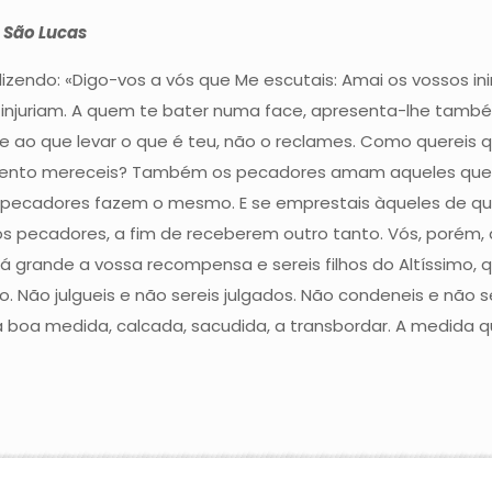
 São Lucas
dizendo: «Digo-vos a vós que Me escutais: Amai os vossos i
 injuriam. A quem te bater numa face, apresenta-lhe também
 e ao que levar o que é teu, não o reclames. Como quereis 
mento mereceis? Também os pecadores amam aqueles que 
ecadores fazem o mesmo. E se emprestais àqueles de qu
cadores, a fim de receberem outro tanto. Vós, porém, am
á grande a vossa recompensa e sereis filhos do Altíssimo, 
o. Não julgueis e não sereis julgados. Não condeneis e não 
a boa medida, calcada, sacudida, a transbordar. A medida