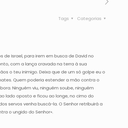
Tags
Categorias
os de Israel, para irem em busca de David no
nto, com a lança cravada na terra à sua
mãos o teu inimigo. Deixa que de um só golpe eu o
o mates. Quem poderia estender a mão contra o
embora. Ninguém viu, ninguém soube, ninguém
ao lado oposto e ficou ao longe, no cimo do
os servos venha buscá-la. O Senhor retribuirá a
ntra o ungido do Senhor».