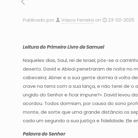
Publicado por
Vasco Ferreira
on
23-02-2025
Leitura do Primeiro Livro de Samuel
Naqueles dias, Saul, rei de Israel, pôs-se a cami
deserto. David e Abisaí penetraram de noite no 
cabeceira; Abner e a sua gente dormia à volta del
crave na terra com a sua lança, e não terei de o
ungido do Senhor e ficar impune?». David levou d
acordou. Todos dormiam, por causa do sono profun
monte, de sorte que uma grande distância os sepa
cada um segundo a sua justiça e fidelidade. Ele 
Palavra do Senhor