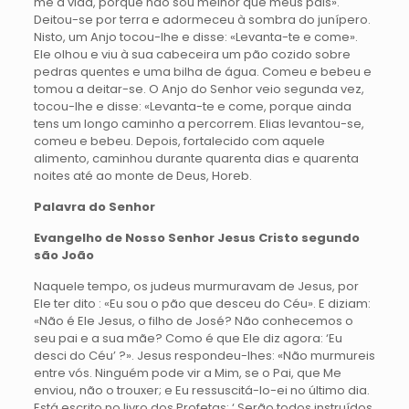
me a vida, porque não sou melhor que meus pais».
Deitou-se por terra e adormeceu à sombra do junípero.
Nisto, um Anjo tocou-lhe e disse: «Levanta-te e come».
Ele olhou e viu à sua cabeceira um pão cozido sobre
pedras quentes e uma bilha de água. Comeu e bebeu e
tomou a deitar-se. O Anjo do Senhor veio segunda vez,
tocou-lhe e disse: «Levanta-te e come, porque ainda
tens um longo caminho a percorrem. Elias levantou-se,
comeu e bebeu. Depois, fortalecido com aquele
alimento, caminhou durante quarenta dias e quarenta
noites até ao monte de Deus, Horeb.
Palavra do Senhor
Evangelho de Nosso Senhor Jesus Cristo segundo
são João
Naquele tempo, os judeus murmuravam de Jesus, por
Ele ter dito : «Eu sou o pão que desceu do Céu». E diziam:
«Não é Ele Jesus, o filho de José? Não conhecemos o
seu pai e a sua mãe? Como é que Ele diz agora: ‘Eu
desci do Céu’ ?». Jesus respondeu-lhes: «Não murmureis
entre vós. Ninguém pode vir a Mim, se o Pai, que Me
enviou, não o trouxer; e Eu ressuscitá-lo-ei no último dia.
Está escrito no livro dos Profetas: ‘ Serão todos instruídos