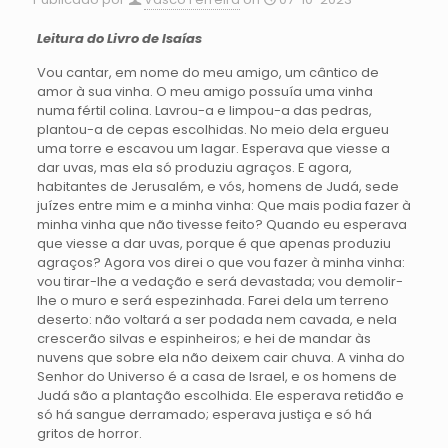
Leitura do Livro de Isaías
Vou cantar, em nome do meu amigo, um cântico de
amor à sua vinha. O meu amigo possuía uma vinha
numa fértil colina. Lavrou-a e limpou-a das pedras,
plantou-a de cepas escolhidas. No meio dela ergueu
uma torre e escavou um lagar. Esperava que viesse a
dar uvas, mas ela só produziu agraços. E agora,
habitantes de Jerusalém, e vós, homens de Judá, sede
juízes entre mim e a minha vinha: Que mais podia fazer à
minha vinha que não tivesse feito? Quando eu esperava
que viesse a dar uvas, porque é que apenas produziu
agraços? Agora vos direi o que vou fazer à minha vinha:
vou tirar-lhe a vedação e será devastada; vou demolir-
lhe o muro e será espezinhada. Farei dela um terreno
deserto: não voltará a ser podada nem cavada, e nela
crescerão silvas e espinheiros; e hei de mandar às
nuvens que sobre ela não deixem cair chuva. A vinha do
Senhor do Universo é a casa de Israel, e os homens de
Judá são a plantação escolhida. Ele esperava retidão e
só há sangue derramado; esperava justiça e só há
gritos de horror.