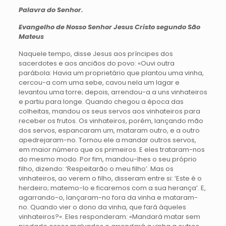
Palavra do Senhor.
Evangelho de Nosso Senhor Jesus Cristo segundo São
Mateus
Naquele tempo, disse Jesus aos príncipes dos
sacerdotes e aos anciãos do povo: «Ouvi outra
parábola: Havia um proprietário que plantou uma vinha,
cercou-a com uma sebe, cavou nela um lagar e
levantou uma torre; depois, arrendou-a a uns vinhateiros
e partiu para longe. Quando chegou a época das
colheitas, mandou os seus servos aos vinhateiros para
receber os frutos. Os vinhateiros, porém, lançando mão
dos servos, espancaram um, mataram outro, e a outro
apedrejaram-no. Tornou ele a mandar outros servos,
em maior número que os primeiros. E eles trataram-nos
do mesmo modo. Por fim, mandou-lhes o seu próprio
filho, dizendo: ‘Respeitarão o meu filho’. Mas os
vinhateiros, ao verem o filho, disseram entre si: ‘Este é o
herdeiro; matemo-lo e ficaremos com a sua herança’. E,
agarrando-o, lançaram-no fora da vinha e mataram-
no. Quando vier o dono da vinha, que fará àqueles
vinhateiros?». Eles responderam: «Mandará matar sem