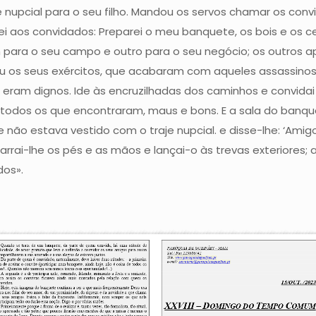
upcial para o seu filho. Mandou os servos chamar os convi
ei aos convidados: Preparei o meu banquete, os bois e os 
m para o seu campo e outro para o seu negócio; os outros 
ou os seus exércitos, que acabaram com aqueles assassinos 
eram dignos. Ide às encruzilhadas dos caminhos e convidai
m todos os que encontraram, maus e bons. E a sala do banq
não estava vestido com o traje nupcial. e disse-lhe: ‘Amigo
marrai-lhe os pés e as mãos e lançai-o às trevas exteriores;
dos».