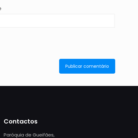
e
Contactos
Paróquia de Gueifães,