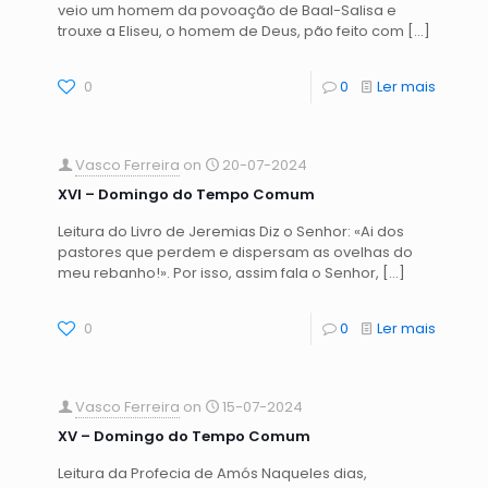
veio um homem da povoação de Baal-Salisa e
trouxe a Eliseu, o homem de Deus, pão feito com
[…]
0
0
Ler mais
Vasco Ferreira
on
20-07-2024
XVI – Domingo do Tempo Comum
Leitura do Livro de Jeremias Diz o Senhor: «Ai dos
pastores que perdem e dispersam as ovelhas do
meu rebanho!». Por isso, assim fala o Senhor,
[…]
0
0
Ler mais
Vasco Ferreira
on
15-07-2024
XV – Domingo do Tempo Comum
Leitura da Profecia de Amós Naqueles dias,