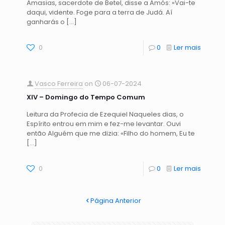
Amasias, sacerdote de Betel, disse a Amós: «Vai-te
daqui, vidente. Foge para a terra de Judá. Aí
ganharás o
[…]
0
0
Ler mais
Vasco Ferreira
on
06-07-2024
XIV – Domingo do Tempo Comum
Leitura da Profecia de Ezequiel Naqueles dias, o
Espírito entrou em mim e fez-me levantar. Ouvi
então Alguém que me dizia: «Filho do homem, Eu te
[…]
0
0
Ler mais
Página Anterior