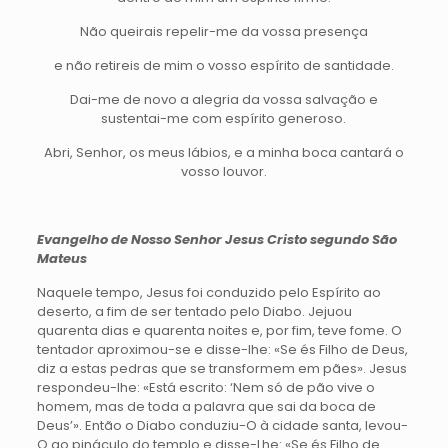
Não queirais repelir-me da vossa presença
e não retireis de mim o vosso espírito de santidade.
Dai-me de novo a alegria da vossa salvação e
sustentai-me com espírito generoso.
Abri, Senhor, os meus lábios, e a minha boca cantará o
vosso louvor.
Evangelho de Nosso Senhor Jesus Cristo segundo São
Mateus
Naquele tempo, Jesus foi conduzido pelo Espírito ao
deserto, a fim de ser tentado pelo Diabo. Jejuou
quarenta dias e quarenta noites e, por fim, teve fome. O
tentador aproximou-se e disse-lhe: «Se és Filho de Deus,
diz a estas pedras que se transformem em pães». Jesus
respondeu-lhe: «Está escrito: ‘Nem só de pão vive o
homem, mas de toda a palavra que sai da boca de
Deus’». Então o Diabo conduziu-O à cidade santa, levou-
O ao pináculo do templo e disse-Lhe: «Se és Filho de