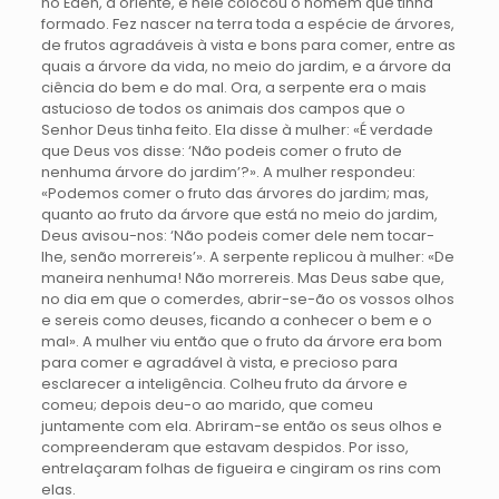
no Éden, a oriente, e nele colocou o homem que tinha
formado. Fez nascer na terra toda a espécie de árvores,
de frutos agradáveis à vista e bons para comer, entre as
quais a árvore da vida, no meio do jardim, e a árvore da
ciência do bem e do mal. Ora, a serpente era o mais
astucioso de todos os animais dos campos que o
Senhor Deus tinha feito. Ela disse à mulher: «É verdade
que Deus vos disse: ‘Não podeis comer o fruto de
nenhuma árvore do jardim’?». A mulher respondeu:
«Podemos comer o fruto das árvores do jardim; mas,
quanto ao fruto da árvore que está no meio do jardim,
Deus avisou-nos: ‘Não podeis comer dele nem tocar-
lhe, senão morrereis’». A serpente replicou à mulher: «De
maneira nenhuma! Não morrereis. Mas Deus sabe que,
no dia em que o comerdes, abrir-se-ão os vossos olhos
e sereis como deuses, ficando a conhecer o bem e o
mal». A mulher viu então que o fruto da árvore era bom
para comer e agradável à vista, e precioso para
esclarecer a inteligência. Colheu fruto da árvore e
comeu; depois deu-o ao marido, que comeu
juntamente com ela. Abriram-se então os seus olhos e
compreenderam que estavam despidos. Por isso,
entrelaçaram folhas de figueira e cingiram os rins com
elas.