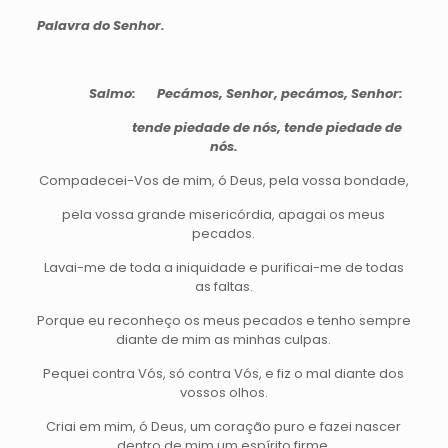
Palavra do Senhor.
Salmo:
Pecámos, Senhor, pecámos, Senhor:
tende piedade de nós, tende piedade de
nós.
Compadecei-Vos de mim, ó Deus, pela vossa bondade,
pela vossa grande misericórdia, apagai os meus
pecados.
Lavai-me de toda a iniquidade e purificai-me de todas
as faltas.
Porque eu reconheço os meus pecados e tenho sempre
diante de mim as minhas culpas.
Pequei contra Vós, só contra Vós, e fiz o mal diante dos
vossos olhos.
Criai em mim, ó Deus, um coração puro e fazei nascer
dentro de mim um espírito firme.