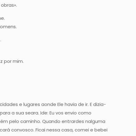
 obras».
me.
homens.
.
.
ez por mim.
dades e lugares aonde Ele havia de ir. E dizia-
ara a sua seara. Ide: Eu vos envio como
lguém pelo caminho. Quando entrardes nalguma
ficará convosco. Ficai nessa casa, comei e bebei