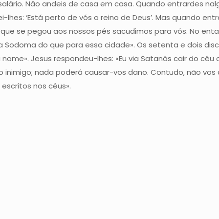
 salário. Não andeis de casa em casa. Quando entrardes n
ei-lhes: ‘Está perto de vós o reino de Deus’. Mas quando e
e que se pegou aos nossos pés sacudimos para vós. No entant
ra Sodoma do que para essa cidade». Os setenta e dois discí
nome». Jesus respondeu-lhes: «Eu via Satanás cair do céu
o inimigo; nada poderá causar-vos dano. Contudo, não vos 
escritos nos céus».