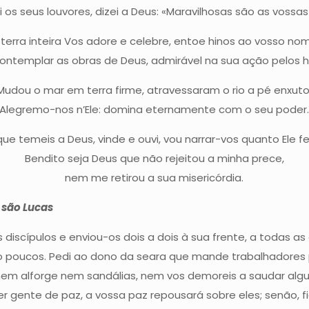
i os seus louvores, dizei a Deus: «Maravilhosas são as vossas
terra inteira Vos adore e celebre, entoe hinos ao vosso no
contemplar as obras de Deus, admirável na sua ação pelos 
Mudou o mar em terra firme, atravessaram o rio a pé enxuto
Alegremo-nos n’Ele: domina eternamente com o seu poder
ue temeis a Deus, vinde e ouvi, vou narrar-vos quanto Ele f
Bendito seja Deus que não rejeitou a minha prece,
nem me retirou a sua misericórdia.
 são Lucas
scípulos e enviou-os dois a dois à sua frente, a todas as ci
ão poucos. Pedi ao dono da seara que mande trabalhadores p
a nem alforge nem sandálias, nem vos demoreis a saudar a
ouver gente de paz, a vossa paz repousará sobre eles; senão, 